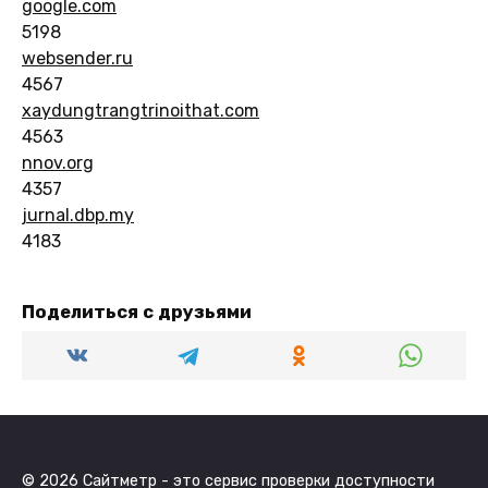
google.com
5198
websender.ru
4567
xaydungtrangtrinoithat.com
4563
nnov.org
4357
jurnal.dbp.my
4183
Поделиться с друзьями
© 2026 Сайтметр - это сервис проверки доступности