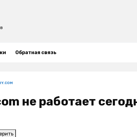
ов
ки
Обратная связь
RY.COM
com не работает сегодн
ерить