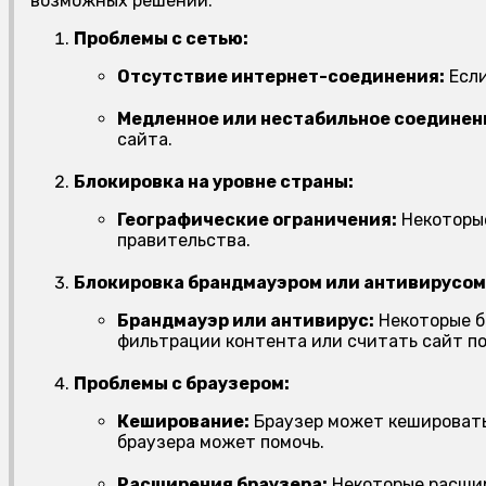
возможных решений:
Проблемы с сетью:
Отсутствие интернет-соединения:
Если
Медленное или нестабильное соединен
сайта.
Блокировка на уровне страны:
Географические ограничения:
Некоторые
правительства.
Блокировка брандмауэром или антивирусом
Брандмауэр или антивирус:
Некоторые б
фильтрации контента или считать сайт п
Проблемы с браузером:
Кеширование:
Браузер может кешировать
браузера может помочь.
Расширения браузера:
Некоторые расшир