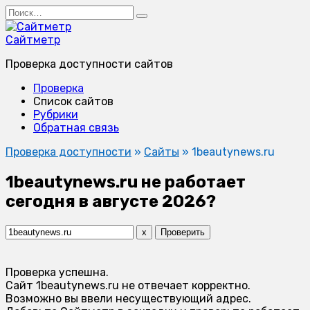
Перейти
Search
к
for:
содержанию
Сайтметр
Проверка доступности сайтов
Проверка
Список сайтов
Рубрики
Обратная связь
Проверка доступности
»
Сайты
»
1beautynews.ru
1beautynews.ru не работает
сегодня в августе 2026?
x
Проверить
Проверка успешна.
Сайт 1beautynews.ru не отвечает корректно.
Возможно вы ввели несуществующий адрес.