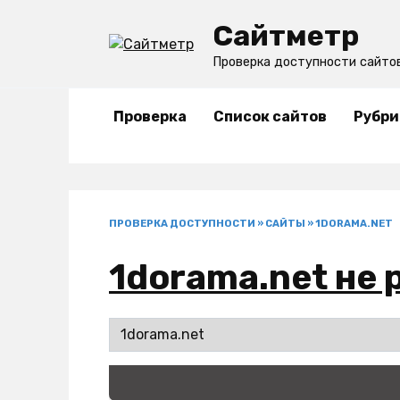
Перейти
Сайтметр
к
содержанию
Проверка доступности сайто
Проверка
Список сайтов
Рубри
ПРОВЕРКА ДОСТУПНОСТИ
»
САЙТЫ
»
1DORAMA.NET
1dorama.net не 