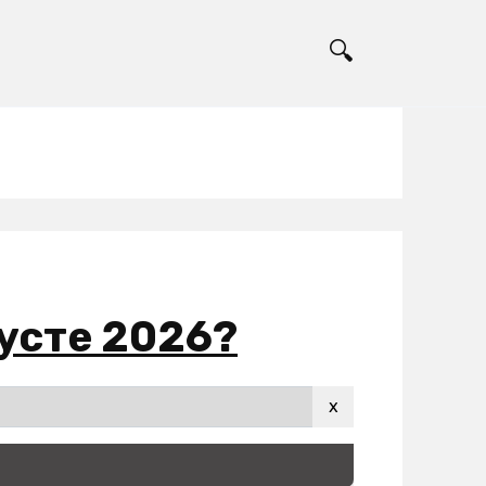
густе 2026?
x