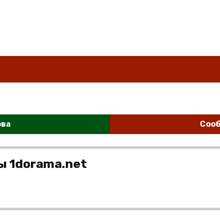
ова
Сооб
ы 1dorama.net