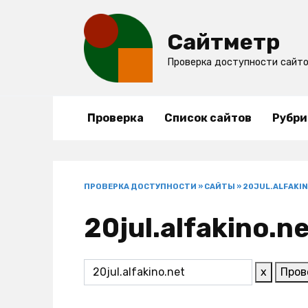
Перейти
к
Сайтметр
содержанию
Проверка доступности сайт
Проверка
Список сайтов
Рубри
ПРОВЕРКА ДОСТУПНОСТИ
»
САЙТЫ
»
20JUL.ALFAKI
20jul.alfakino.n
x
Пров