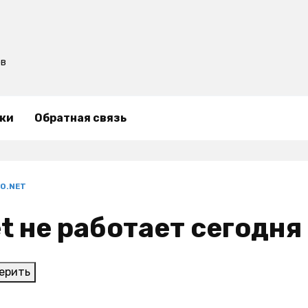
ов
ки
Обратная связь
NO.NET
et не работает сегодня
ерить