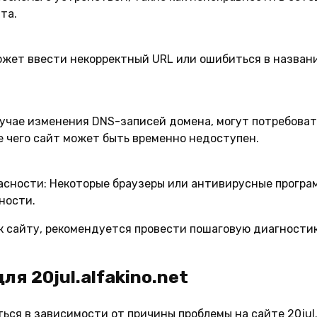
та.
жет ввести некорректный URL или ошибиться в названи
учае изменения DNS-записей домена, могут потребоват
е чего сайт может быть временно недоступен.
асности:
Некоторые браузеры или антивирусные програм
ности.
к сайту, рекомендуется провести пошаговую диагностик
я 20jul.alfakino.net
ься в зависимости от причины проблемы на сайте 20jul.a