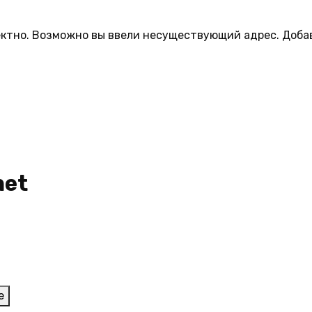
рректно. Возможно вы ввели несуществующий адрес. Доба
net
т
е