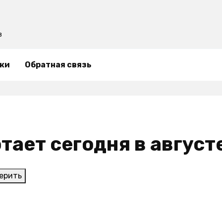
в
ки
Обратная связь
отает сегодня в август
ерить