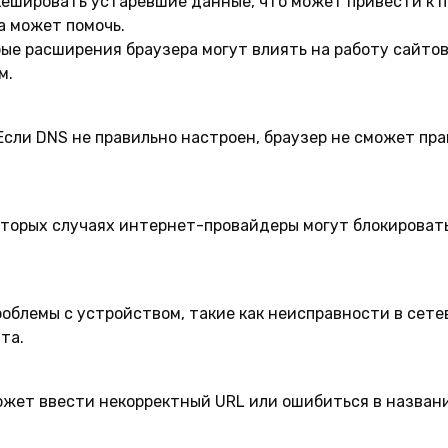
ешировать устаревшие данные, что может привести к 
а может помочь.
ые расширения браузера могут влиять на работу сайто
м.
сли DNS не правильно настроен, браузер не сможет пр
торых случаях интернет-провайдеры могут блокировать
облемы с устройством, такие как неисправности в сетев
та.
жет ввести некорректный URL или ошибиться в названи