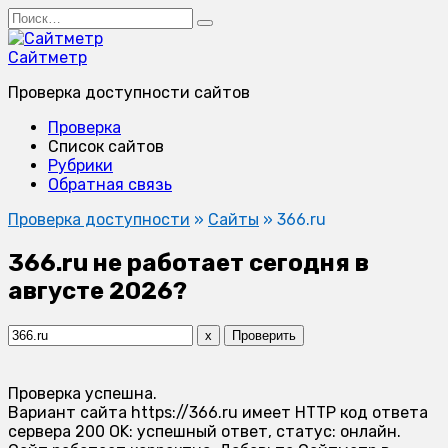
Перейти
Search
к
for:
содержанию
Сайтметр
Проверка доступности сайтов
Проверка
Список сайтов
Рубрики
Обратная связь
Проверка доступности
»
Сайты
»
366.ru
366.ru не работает сегодня в
августе 2026?
x
Проверить
Проверка успешна.
Вариант сайта https://366.ru имеет HTTP код ответа
сервера 200 OK: успешный ответ, статус: онлайн.