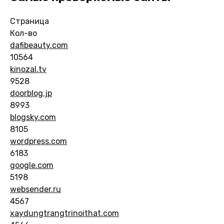
Страница
Кол-во
dafibeauty.com
10564
kinozal.tv
9528
doorblog.jp
8993
blogsky.com
8105
wordpress.com
6183
google.com
5198
websender.ru
4567
xaydungtrangtrinoithat.com