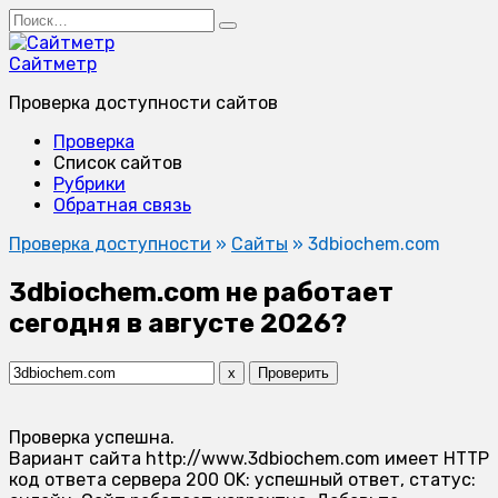
Перейти
Search
к
for:
содержанию
Сайтметр
Проверка доступности сайтов
Проверка
Список сайтов
Рубрики
Обратная связь
Проверка доступности
»
Сайты
»
3dbiochem.com
3dbiochem.com не работает
сегодня в августе 2026?
x
Проверить
Проверка успешна.
Вариант сайта http://www.3dbiochem.com имеет HTTP
код ответа сервера 200 OK: успешный ответ, статус: