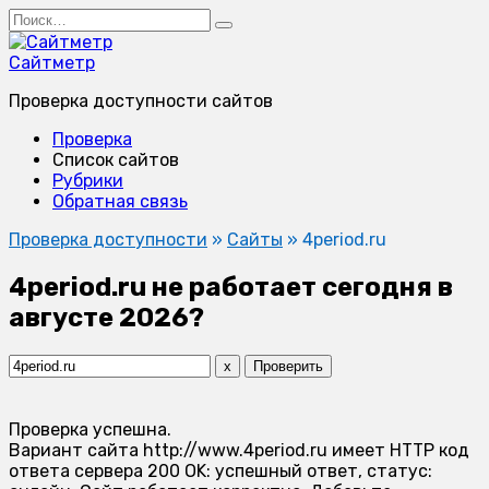
Перейти
Search
к
for:
содержанию
Сайтметр
Проверка доступности сайтов
Проверка
Список сайтов
Рубрики
Обратная связь
Проверка доступности
»
Сайты
»
4period.ru
4period.ru не работает сегодня в
августе 2026?
x
Проверить
Проверка успешна.
Вариант сайта http://www.4period.ru имеет HTTP код
ответа сервера 200 OK: успешный ответ, статус: