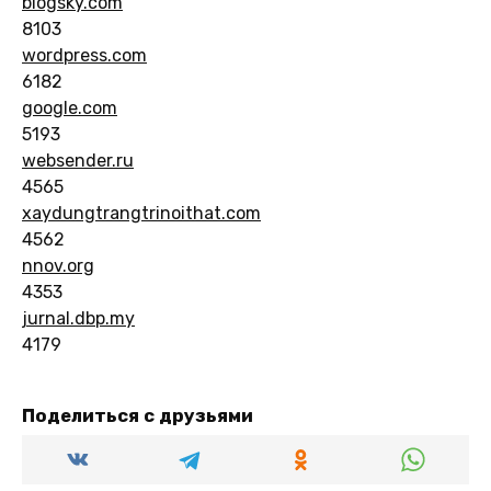
blogsky.com
8103
wordpress.com
6182
google.com
5193
websender.ru
4565
xaydungtrangtrinoithat.com
4562
nnov.org
4353
jurnal.dbp.my
4179
Поделиться с друзьями