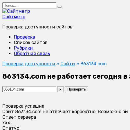
Перейти
Search
к
for:
содержанию
Сайтметр
Проверка доступности сайтов
Проверка
Список сайтов
Рубрики
Обратная связь
Проверка доступности
»
Сайты
»
863134.com
863134.com не работает сегодня в
x
Проверить
Проверка успешна.
Сайт 863134.com не отвечает корректно. Возможно вы
Ответ сервера
xxx
Статус