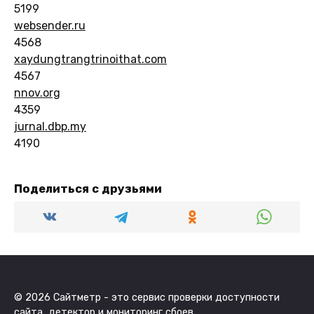
5199
websender.ru
4568
xaydungtrangtrinoithat.com
4567
nnov.org
4359
jurnal.dbp.my
4190
Поделиться с друзьями
© 2026 Сайтметр - это сервис проверки доступности
сайта, детектор и мониторинг сбоев.