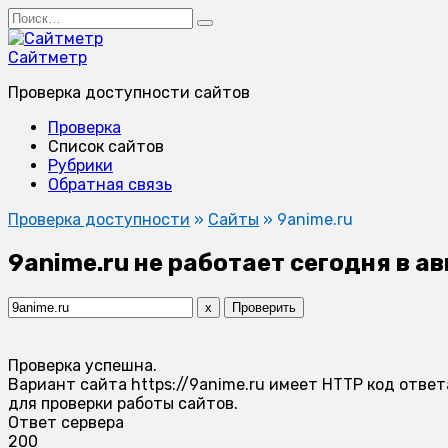
Перейти
Search
к
for:
содержанию
Сайтметр
Проверка доступности сайтов
Проверка
Список сайтов
Рубрики
Обратная связь
Проверка доступности
»
Сайты
»
9anime.ru
9anime.ru не работает сегодня в а
x
Проверить
Проверка успешна.
Вариант сайта https://9anime.ru имеет HTTP код ответ
для проверки работы сайтов.
Ответ сервера
200