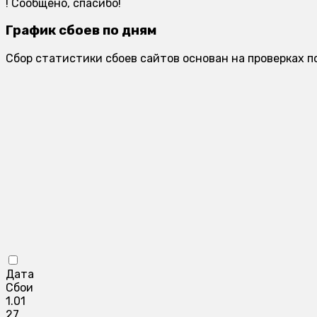
!
Сообщено, спасибо!
График сбоев по дням
Сбор статистики сбоев сайтов основан на проверках п
Дата
Сбои
1.01
27