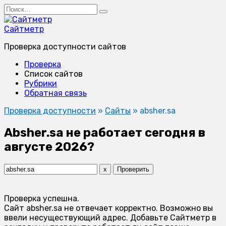
Перейти
Search
к
for:
содержанию
Сайтметр
Проверка доступности сайтов
Проверка
Список сайтов
Рубрики
Обратная связь
Проверка доступности
»
Сайты
»
absher.sa
Absher.sa не работает сегодня в
августе 2026?
x
Проверить
Проверка успешна.
Сайт absher.sa не отвечает корректно. Возможно вы
ввели несуществующий адрес. Добавьте Сайтметр в