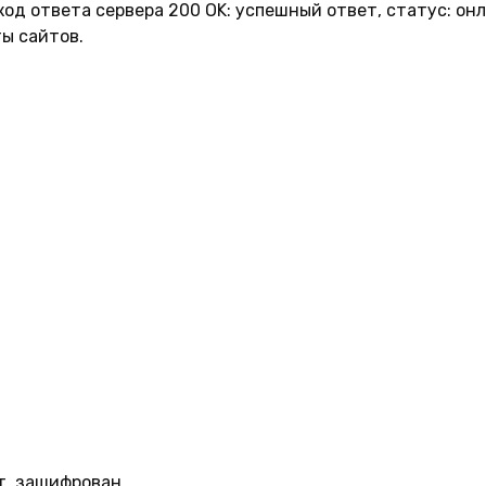
 код ответа сервера 200 OK: успешный ответ, статус: он
ы сайтов.
т, зашифрован