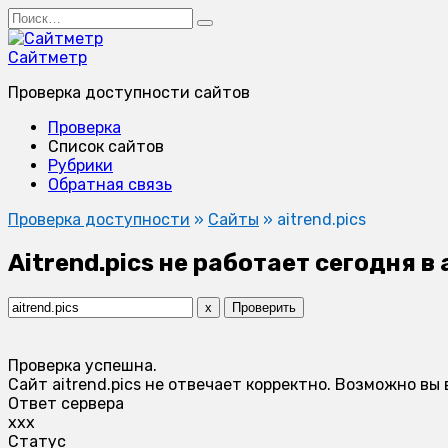
Перейти
Search
к
for:
содержанию
Сайтметр
Проверка доступности сайтов
Проверка
Список сайтов
Рубрики
Обратная связь
Проверка доступности
»
Сайты
»
aitrend.pics
Aitrend.pics не работает сегодня в
x
Проверить
Проверка успешна.
Сайт aitrend.pics не отвечает корректно. Возможно в
Ответ сервера
xxx
Статус