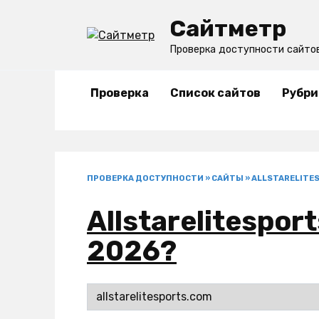
Перейти
Сайтметр
к
содержанию
Проверка доступности сайто
Проверка
Список сайтов
Рубри
ПРОВЕРКА ДОСТУПНОСТИ
»
САЙТЫ
»
ALLSTARELITE
Allstarelitespor
2026?