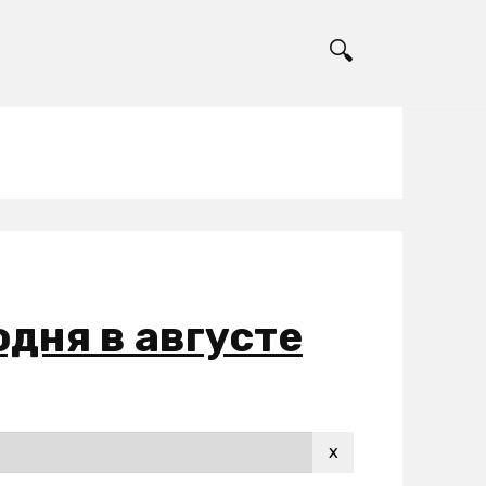
одня в августе
x