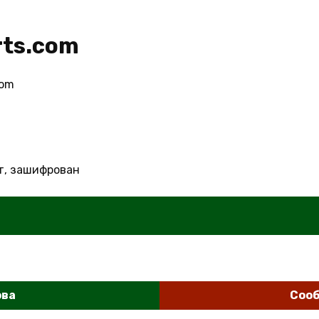
orts.com
com
т, зашифрован
ова
Сооб