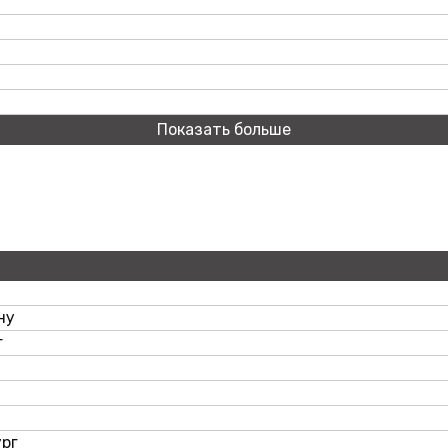
Показать больше
ну
г
рг