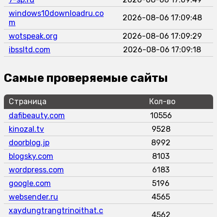
windows10downloadru.co
2026-08-06 17:09:48
m
wotspeak.org
2026-08-06 17:09:29
ibssltd.com
2026-08-06 17:09:18
Самые проверяемые сайты
Страница
Кол-во
dafibeauty.com
10556
kinozal.tv
9528
doorblog.jp
8992
blogsky.com
8103
wordpress.com
6183
google.com
5196
websender.ru
4565
xaydungtrangtrinoithat.c
4562