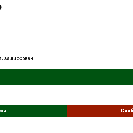
p
т, зашифрован
ова
Сооб