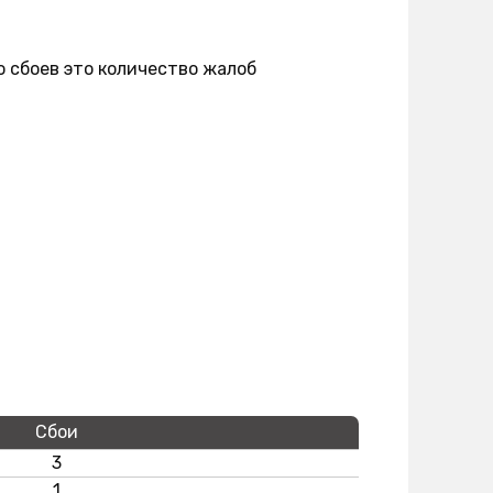
о сбоев это количество жалоб
Сбои
3
1