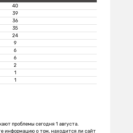
40
39
36
35
24
9
6
6
2
1
1
кают проблемы сегодня 1 августа.
е информацию о том, находится ли сайт