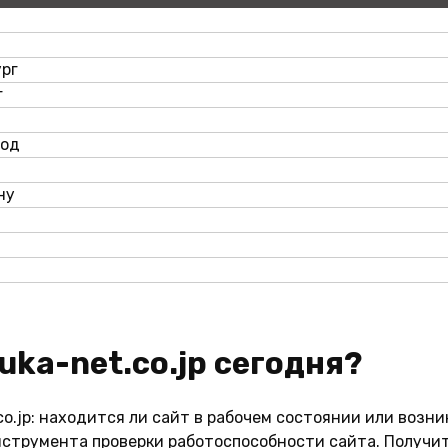
рг
г
род
ну
suka-net.co.jp сегодня?
o.jp: находится ли сайт в рабочем состоянии или возни
струмента проверки работоспособности сайта. Получит