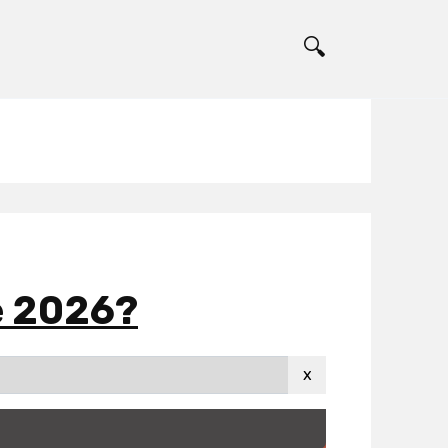
е 2026?
x