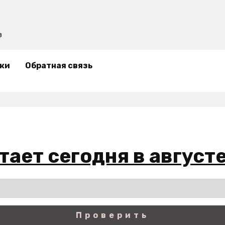
в
ки
Обратная связь
отает сегодня в август
Проверить