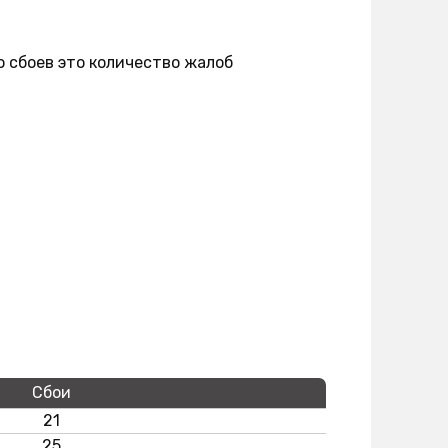
о сбоев это количество жалоб
Сбои
21
25