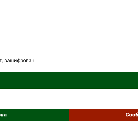
т, зашифрован
ова
Сооб