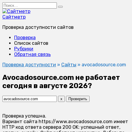
Перейти
Search
к
for:
содержанию
Сайтметр
Проверка доступности сайтов
Проверка
Список сайтов
Рубрики
Обратная связь
Проверка доступности
»
Сайты
»
avocadosource.com
Avocadosource.com не работает
сегодня в августе 2026?
x
Проверить
Проверка успешна.
Вариант сайта https://www.avocadosource.com имеет
HTTP код ответа сервера 200 OK: успешный ответ,