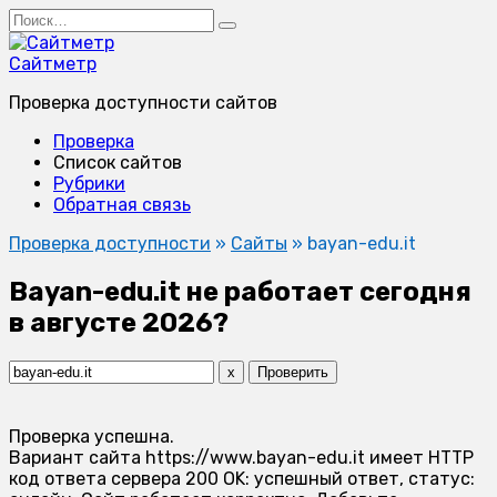
Перейти
Search
к
for:
содержанию
Сайтметр
Проверка доступности сайтов
Проверка
Список сайтов
Рубрики
Обратная связь
Проверка доступности
»
Сайты
»
bayan-edu.it
Bayan-edu.it не работает сегодня
в августе 2026?
x
Проверить
Проверка успешна.
Вариант сайта https://www.bayan-edu.it имеет HTTP
код ответа сервера 200 OK: успешный ответ, статус: