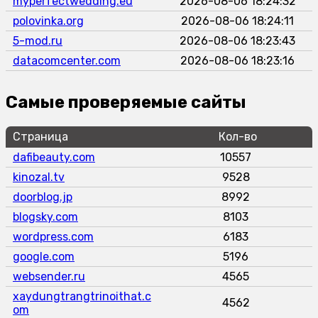
myperfectwedding.eu
2026-08-06 18:24:32
polovinka.org
2026-08-06 18:24:11
5-mod.ru
2026-08-06 18:23:43
datacomcenter.com
2026-08-06 18:23:16
Самые проверяемые сайты
Страница
Кол-во
dafibeauty.com
10557
kinozal.tv
9528
doorblog.jp
8992
blogsky.com
8103
wordpress.com
6183
google.com
5196
websender.ru
4565
xaydungtrangtrinoithat.c
4562
om