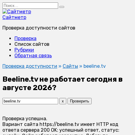
Перейти
Search
к
for:
содержанию
Сайтметр
Проверка доступности сайтов
Проверка
Список сайтов
Рубрики
Обратная связь
Проверка доступности
»
Сайты
»
beeline.tv
Beeline.tv не работает сегодня в
августе 2026?
x
Проверить
Проверка успешна.
Вариант сайта https://beeline.tv имеет HTTP код
ответа сервера 200 OK: успешный ответ, статус: