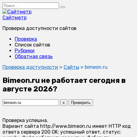
Перейти
Search
к
for:
содержанию
Сайтметр
Проверка доступности сайтов
Проверка
Список сайтов
Рубрики
Обратная связь
Проверка доступности
»
Сайты
»
bimeon.ru
Bimeon.ru не работает сегодня в
августе 2026?
x
Проверить
Проверка успешна.
Вариант сайта http://www.bimeon.ru имеет HTTP код
ответа сервера 200 OK: успешный ответ, статус: