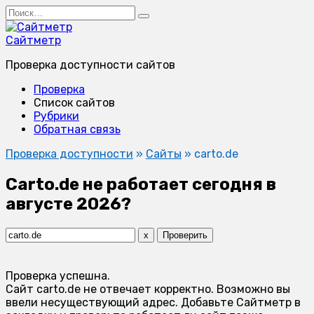
Перейти
Search
к
for:
содержанию
Сайтметр
Проверка доступности сайтов
Проверка
Список сайтов
Рубрики
Обратная связь
Проверка доступности
»
Сайты
»
carto.de
Carto.de не работает сегодня в
августе 2026?
x
Проверить
Проверка успешна.
Сайт carto.de не отвечает корректно. Возможно вы
ввели несуществующий адрес. Добавьте Сайтметр в