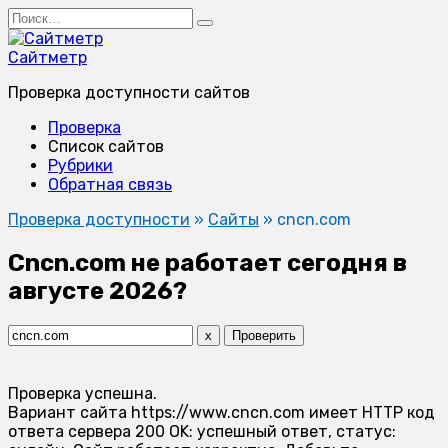
Перейти
Search
к
for:
содержанию
Сайтметр
Проверка доступности сайтов
Проверка
Список сайтов
Рубрики
Обратная связь
Проверка доступности
»
Сайты
»
cncn.com
Cncn.com не работает сегодня в
августе 2026?
x
Проверить
Проверка успешна.
Вариант сайта https://www.cncn.com имеет HTTP код
ответа сервера 200 OK: успешный ответ, статус: