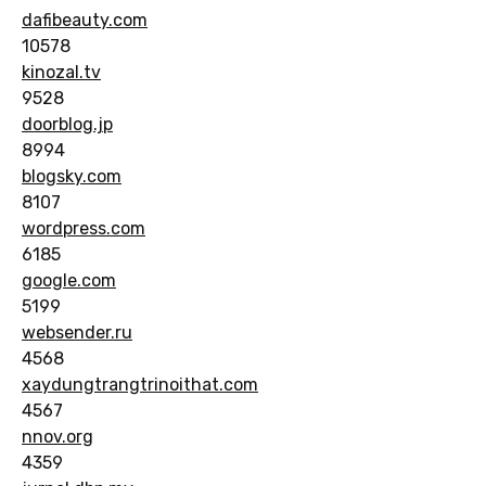
dafibeauty.com
10578
kinozal.tv
9528
doorblog.jp
8994
blogsky.com
8107
wordpress.com
6185
google.com
5199
websender.ru
4568
xaydungtrangtrinoithat.com
4567
nnov.org
4359