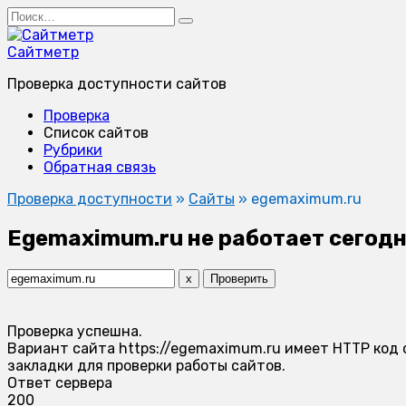
Перейти
Search
к
for:
содержанию
Сайтметр
Проверка доступности сайтов
Проверка
Список сайтов
Рубрики
Обратная связь
Проверка доступности
»
Сайты
»
egemaximum.ru
Egemaximum.ru не работает сегодн
x
Проверить
Проверка успешна.
Вариант сайта https://egemaximum.ru имеет HTTP код 
закладки для проверки работы сайтов.
Ответ сервера
200