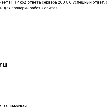
 имеет HTTP код ответа сервера 200 OK: успешный ответ,
и для проверки работы сайтов.
ru
т, зашифрован