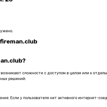
ружено.
fireman.club
an.club?
вас возникают сложности с доступом в целом или к отде
жных решений:
ения:
Если у пользователя нет активного интернет-соед