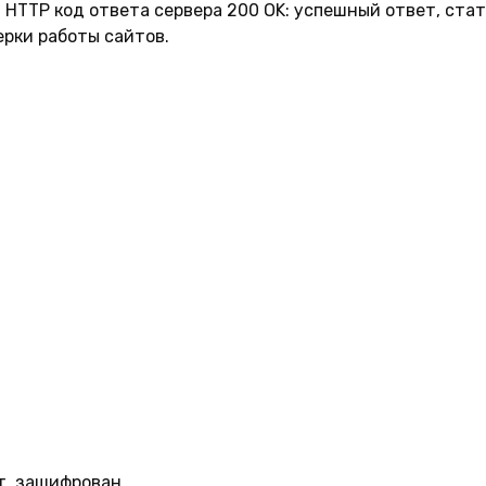
т HTTP код ответа сервера 200 OK: успешный ответ, стат
ерки работы сайтов.
т, зашифрован