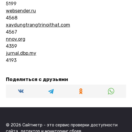
5199
websender.ru
4568
xaydungtrangtrinoithat.com
4567
nnov.org
4359
jurnal.dbp.my
4193
Поделиться с друзьями
© 2026 Сайтметр - это сервис проверки доступности
сайта, детектор и мониторинг сбоев.