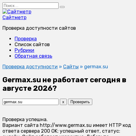
Перейти
Search
к
for:
содержанию
Сайтметр
Проверка доступности сайтов
Проверка
Список сайтов
Рубрики
Обратная связь
Проверка доступности
»
Сайты
»
germax.su
Germax.su не работает сегодня в
августе 2026?
x
Проверить
Проверка успешна.
Вариант сайта http://www.germax.su имеет HTTP код
ответа сервера 200 OK: успешный ответ, статус: