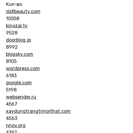
Кол-во
dafibeauty.com
10558
kinozal.tv
9528
doorblog.jp
8992
blogsky.com
8105
wordpress.com
6183
google.com
5198
websender.ru
4567
xaydungtrangtrinoithat.com
4563
nnov.org
4357