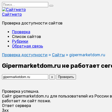
Перейти
Search
к
for:
содержанию
Сайтметр
Проверка доступности сайтов
Проверка
Список сайтов
Рубрики
Обратная связь
Проверка доступности
»
Сайты
»
gipermarketdom.ru
Gipermarketdom.ru не работает сег
x
Проверить
Проверка успешна.
Сайт gipermarketdom.ru для пользователей из России 
работает ли сайт позже.
Ответ сервера
3xx