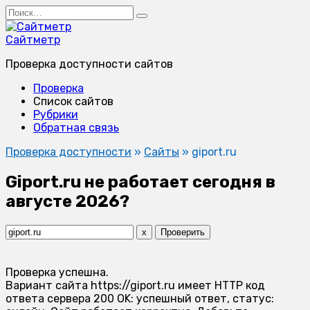
Перейти
Search
к
for:
содержанию
Сайтметр
Проверка доступности сайтов
Проверка
Список сайтов
Рубрики
Обратная связь
Проверка доступности
»
Сайты
»
giport.ru
Giport.ru не работает сегодня в
августе 2026?
x
Проверить
Проверка успешна.
Вариант сайта https://giport.ru имеет HTTP код
ответа сервера 200 OK: успешный ответ, статус: