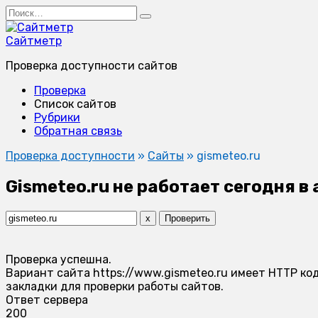
Перейти
Search
к
for:
содержанию
Сайтметр
Проверка доступности сайтов
Проверка
Список сайтов
Рубрики
Обратная связь
Проверка доступности
»
Сайты
»
gismeteo.ru
Gismeteo.ru не работает сегодня в
x
Проверить
Проверка успешна.
Вариант сайта https://www.gismeteo.ru имеет HTTP код
закладки для проверки работы сайтов.
Ответ сервера
200