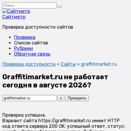
Перейти
Search
к
for:
содержанию
Сайтметр
Проверка доступности сайтов
Проверка
Список сайтов
Рубрики
Обратная связь
Проверка доступности
»
Сайты
»
graffitimarket.ru
Graffitimarket.ru не работает
сегодня в августе 2026?
x
Проверить
Проверка успешна.
Вариант сайта https://graffitimarket.ru имеет HTTP
код ответа сервера 200 OK: успешный ответ, статус: