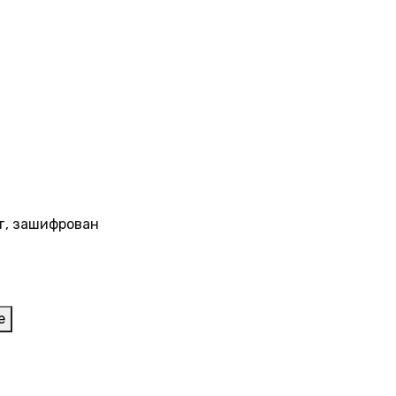
т, зашифрован
е