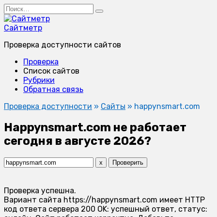
Перейти
Search
к
for:
содержанию
Сайтметр
Проверка доступности сайтов
Проверка
Список сайтов
Рубрики
Обратная связь
Проверка доступности
»
Сайты
»
happynsmart.com
Happynsmart.com не работает
сегодня в августе 2026?
x
Проверить
Проверка успешна.
Вариант сайта https://happynsmart.com имеет HTTP
код ответа сервера 200 OK: успешный ответ, статус: