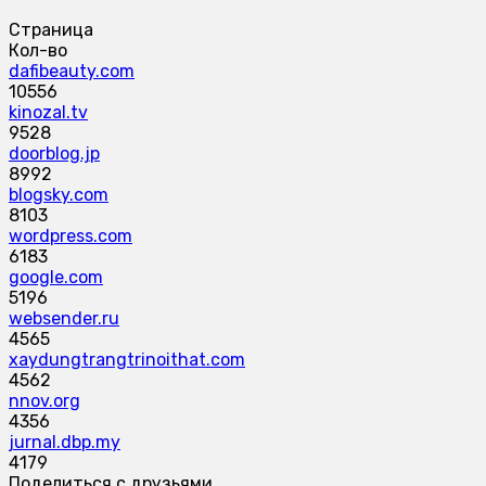
Страница
Кол-во
dafibeauty.com
10556
kinozal.tv
9528
doorblog.jp
8992
blogsky.com
8103
wordpress.com
6183
google.com
5196
websender.ru
4565
xaydungtrangtrinoithat.com
4562
nnov.org
4356
jurnal.dbp.my
4179
Поделиться с друзьями