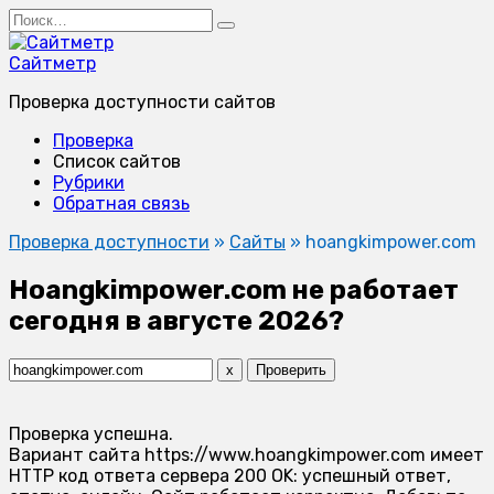
Перейти
Search
к
for:
содержанию
Сайтметр
Проверка доступности сайтов
Проверка
Список сайтов
Рубрики
Обратная связь
Проверка доступности
»
Сайты
»
hoangkimpower.com
Hoangkimpower.com не работает
сегодня в августе 2026?
x
Проверить
Проверка успешна.
Вариант сайта https://www.hoangkimpower.com имеет
HTTP код ответа сервера 200 OK: успешный ответ,