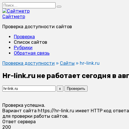
Перейти
Search
к
for:
содержанию
Сайтметр
Проверка доступности сайтов
Проверка
Список сайтов
Рубрики
Обратная связь
Проверка доступности
»
Сайты
»
hr-link.ru
Hr-link.ru не работает сегодня в а
x
Проверить
Проверка успешна.
Вариант сайта https://hr-link.ru имеет HTTP код отве
для проверки работы сайтов.
Ответ сервера
200