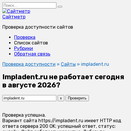
Перейти
Search
к
for:
содержанию
Сайтметр
Проверка доступности сайтов
Проверка
Список сайтов
Рубрики
Обратная связь
Проверка доступности
»
Сайты
»
impladent.ru
Impladent.ru не работает сегодня
в августе 2026?
x
Проверить
Проверка успешна.
Вариант сайта https://impladent.ru имеет HTTP код
ответа сервера 200 OK: успешный ответ, статус: