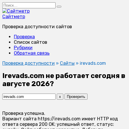
Перейти
Search
к
for:
содержанию
Сайтметр
Проверка доступности сайтов
Проверка
Список сайтов
Рубрики
Обратная связь
Проверка доступности
»
Сайты
»
irevads.com
Irevads.com не работает сегодня в
августе 2026?
x
Проверить
Проверка успешна.
Вариант сайта https://irevads.com имеет HTTP код
ответа сервера 200 OK: успешный ответ, статус: