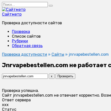
Перейти
Search
к
for:
содержанию
Сайтметр
Проверка доступности сайтов
Проверка
Список сайтов
Рубрики
Обратная связь
Проверка доступности
»
Сайты
»
jnrvapebestellen.com
Jnrvapebestellen.com не работает 
x
Проверить
Проверка успешна.
Сайт jnrvapebestellen.com не отвечает корректно. Во
Ответ сервера
xxx
Статус