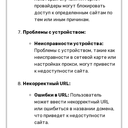
провайдеры могут блокировать
доступ к определенным сайтам по
тем или иным причинам.
Проблемы с устройством:
Неисправности устройства:
Проблемы с устройством, такие как
неисправности в сетевой карте или
настройках прокси, могут привести
к недоступности сайта.
Некорректный URL:
Ошибки в URL:
Пользователь
может ввести некорректный URL
или ошибиться в названии домена,
что приведет к недоступности
сайта.