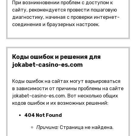
При возникновении проблем с доступом к
сайту, рекомендуется провести пошаговую
диагностику, начиная с проверки интернет-
соединения и браузерных настроек.
Коды ошибок и решения для
jokabet-casino-es.com
Коды ошибок на сайтах могут варьироваться
в зависимости от причины проблемы на сайте
jokabet-casino-es.com. Вот несколько общих
кодов ошибок и их возможных решений:
404 Not Found
Причина:
Страница не найдена.