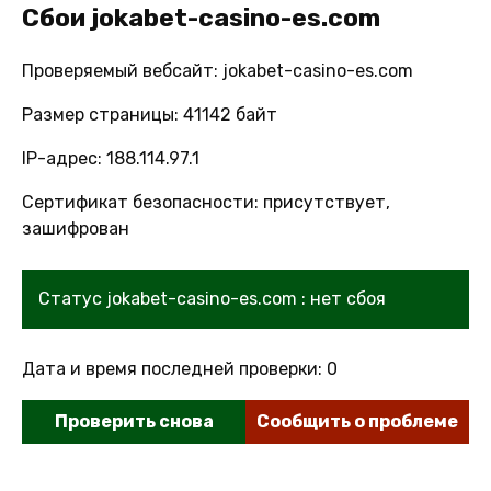
Сбои jokabet-casino-es.com
Проверяемый вебсайт: jokabet-casino-es.com
Размер страницы: 41142 байт
IP-адрес: 188.114.97.1
Сертификат безопасности: присутствует,
зашифрован
Статус jokabet-casino-es.com : нет сбоя
Дата и время последней проверки: 0
Проверить снова
Сообщить о проблеме