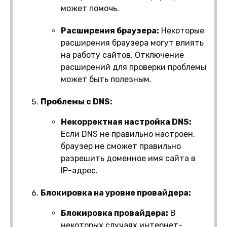
может помочь.
Расширения браузера:
Некоторые
расширения браузера могут влиять
на работу сайтов. Отключение
расширений для проверки проблемы
может быть полезным.
Проблемы с DNS:
Некорректная настройка DNS:
Если DNS не правильно настроен,
браузер не сможет правильно
разрешить доменное имя сайта в
IP-адрес.
Блокировка на уровне провайдера:
Блокировка провайдера:
В
некоторых случаях интернет-