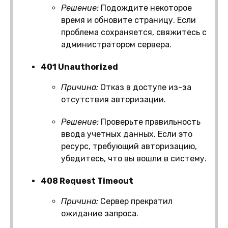
Решение:
Подождите некоторое
время и обновите страницу. Если
проблема сохраняется, свяжитесь с
администратором сервера.
401 Unauthorized
Причина:
Отказ в доступе из-за
отсутствия авторизации.
Решение:
Проверьте правильность
ввода учетных данных. Если это
ресурс, требующий авторизацию,
убедитесь, что вы вошли в систему.
408 Request Timeout
Причина:
Сервер прекратил
ожидание запроса.