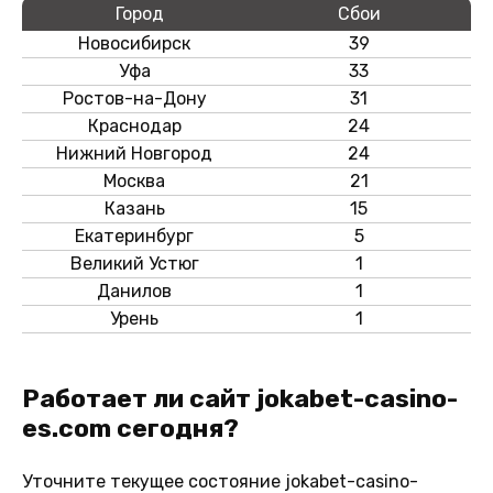
Город
Сбои
Новосибирск
39
Уфа
33
Ростов-на-Дону
31
Краснодар
24
Нижний Новгород
24
Москва
21
Казань
15
Екатеринбург
5
Великий Устюг
1
Данилов
1
Урень
1
Работает ли сайт jokabet-casino-
es.com сегодня?
Уточните текущее состояние jokabet-casino-