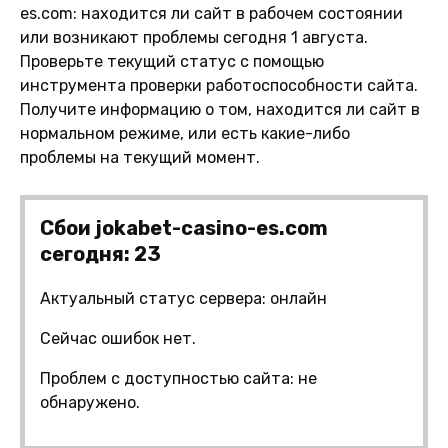
es.com: находится ли сайт в рабочем состоянии
или возникают проблемы сегодня 1 августа.
Проверьте текущий статус с помощью
инструмента проверки работоспособности сайта.
Получите информацию о том, находится ли сайт в
нормальном режиме, или есть какие-либо
проблемы на текущий момент.
Сбои jokabet-casino-es.com
сегодня: 23
Актуальный статус сервера: онлайн
Сейчас ошибок нет.
Проблем с доступностью сайта: не
обнаружено.