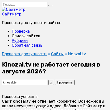
Перейти
Search
к
for:
содержанию
Сайтметр
Проверка доступности сайтов
Проверка
Список сайтов
Рубрики
Обратная связь
Проверка доступности
»
Сайты
»
kinozal.tv
Kinozal.tv не работает сегодня в
августе 2026?
x
Проверить
Проверка успешна.
Сайт kinozal.tv не отвечает корректно. Возможно вы
ввели несуществующий адрес. Добавьте Сайтметр в