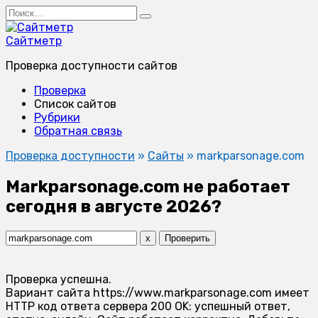
Перейти
Search
к
for:
содержанию
Сайтметр
Проверка доступности сайтов
Проверка
Список сайтов
Рубрики
Обратная связь
Проверка доступности
»
Сайты
»
markparsonage.com
Markparsonage.com не работает
сегодня в августе 2026?
x
Проверить
Проверка успешна.
Вариант сайта https://www.markparsonage.com имеет
HTTP код ответа сервера 200 OK: успешный ответ,